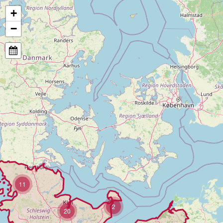
+
−
11
2
20